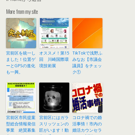
More from my site
宮前区を統一し
オススメ！第15
TikTokで浅野ふ
ました！位置ゲ
回 川崎国際環
みなお【市議会
ーとGPSの進化
境技術展
議員】をチェッ
も一興。
ク①
宮前区市民提案
宮前区にはガラ
コロナ禍での婚
型総合情報発信
スリッツェンの
活事情！市内の
事業 絶賛募集
匠がいます！動
婚活カウンセラ