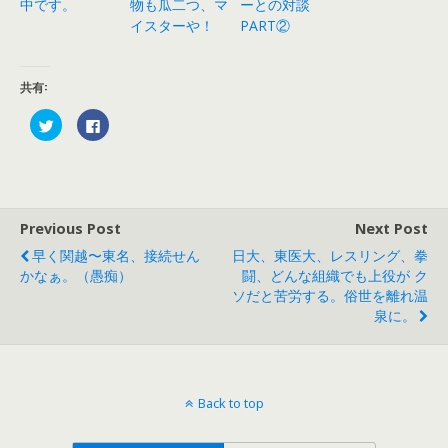
中です。
物も瓜二つ、マ
ーとの対談
イスターや！
PART②
共有:
ク
F
リ
a
ッ
c
ク
e
し
b
て
o
T
o
w
k
i
で
Previous Post
Next Post
t
共
t
有
e
す
早く関越〜東名、接続せん
日大、東医大、レスリング、拳
r
る
かなぁ。（愚痴）
闘、どんな組織でも上役が ク
で
に
共
は
ソだと苦労する。俗世を離れ温
有
ク
(
リ
泉に。
新
ッ
し
ク
い
し
ウ
て
ィ
く
ン
だ
ド
さ
Back to top
ウ
い
で
(
開
新
き
し