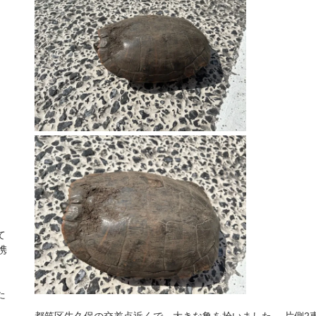
て
携
た
都筑区牛久保の交差点近くで、大きな亀を拾いました。 片側2