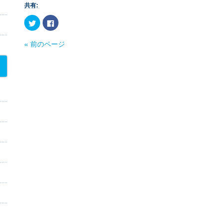
共有:
ク
Facebook
リ
で
ッ
共
ク
有
« 前のページ
し
す
て
る
Twitter
に
で
は
共
ク
有
リ
(新
ッ
し
ク
い
し
ウ
て
ィ
く
ン
だ
ド
さ
ウ
い
で
(新
開
し
き
い
ま
ウ
す)
ィ
ン
ド
ウ
で
開
き
ま
す)