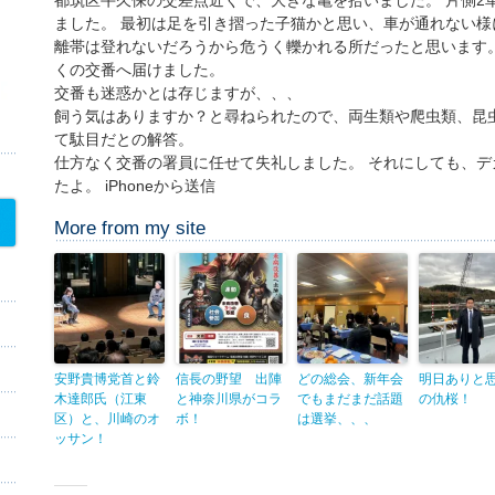
ました。 最初は足を引き摺った子猫かと思い、車が通れない様
離帯は登れないだろうから危うく轢かれる所だったと思います
くの交番へ届けました。
交番も迷惑かとは存じますが、、、
飼う気はありますか？と尋ねられたので、両生類や爬虫類、昆
て駄目だとの解答。
仕方なく交番の署員に任せて失礼しました。 それにしても、
たよ。 iPhoneから送信
More from my site
安野貴博党首と鈴
信長の野望 出陣
どの総会、新年会
明日ありと
木達郎氏（江東
と神奈川県がコラ
でもまだまだ話題
の仇桜！
区）と、川崎のオ
ボ！
は選挙、、、
ッサン！