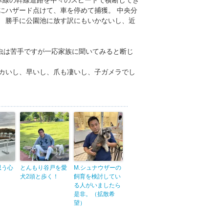
にハザード点けて、車を停めて捕獲。 中央分
。 勝手に公園池に放す訳にもいかないし、近
虫は苦手ですが一応家族に聞いてみると断じ
デカいし、早いし、爪も凄いし、子ガメラでし
思う心
とんもり谷戸を愛
M.シュナウザーの
犬2頭と歩く！
飼育を検討してい
る人がいましたら
是非。（拡散希
望）