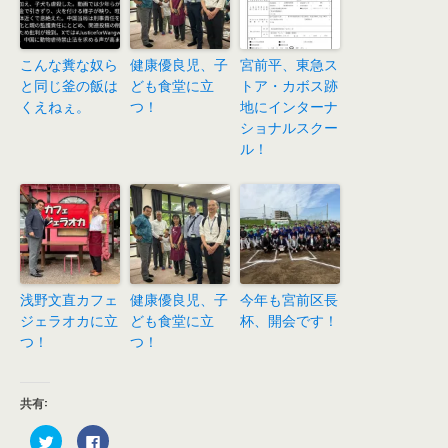
こんな糞な奴ら
健康優良児、子
宮前平、東急ス
と同じ釜の飯は
ども食堂に立
トア・カボス跡
くえねぇ。
つ！
地にインターナ
ショナルスクー
ル！
浅野文直カフェ
健康優良児、子
今年も宮前区長
ジェラオカに立
ども食堂に立
杯、開会です！
つ！
つ！
共有:
ク
F