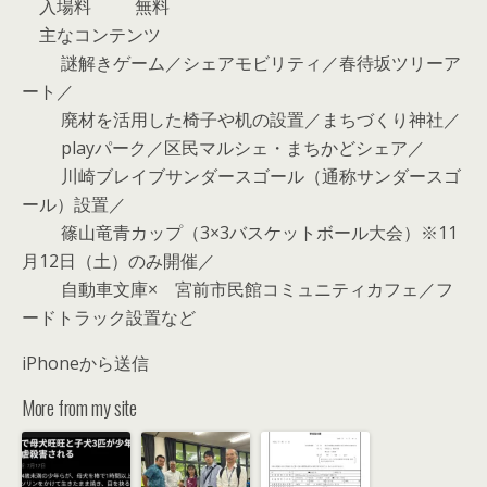
入場料 無料
主なコンテンツ
謎解きゲーム／シェアモビリティ／春待坂ツリーア
ート／
廃材を活用した椅子や机の設置／まちづくり神社／
playパーク／区民マルシェ・まちかどシェア／
川崎ブレイブサンダースゴール（通称サンダースゴ
ール）設置／
篠山竜青カップ（3×3バスケットボール大会）※11
月12日（土）のみ開催／
自動車文庫× 宮前市民館コミュニティカフェ／フ
ードトラック設置など
iPhoneから送信
More from my site