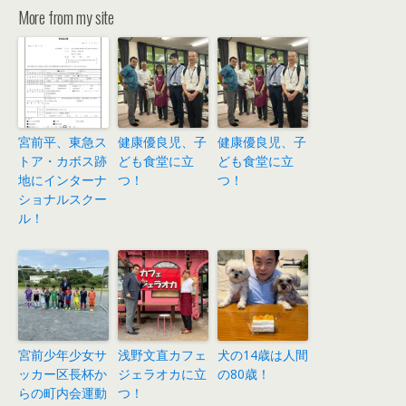
More from my site
宮前平、東急ス
健康優良児、子
健康優良児、子
トア・カボス跡
ども食堂に立
ども食堂に立
地にインターナ
つ！
つ！
ショナルスクー
ル！
宮前少年少女サ
浅野文直カフェ
犬の14歳は人間
ッカー区長杯か
ジェラオカに立
の80歳！
らの町内会運動
つ！