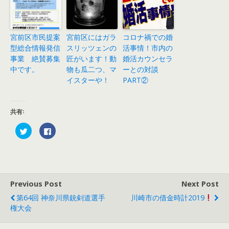
宮前区市民提案
宮前区にはガラ
コロナ禍での婚
型総合情報発信
スリッツェンの
活事情！市内の
事業 絶賛募集
匠がいます！動
婚活カウンセラ
中です。
物も瓜二つ、マ
ーとの対談
イスターや！
PART②
共有:
ク
F
リ
a
ッ
c
ク
e
し
b
て
o
T
o
w
k
i
で
Previous Post
Next Post
t
共
t
有
e
す
第64回 神奈川県銃剣道選手
川崎市の借金時計2019
r
る
権大会
で
に
共
は
有
ク
(
リ