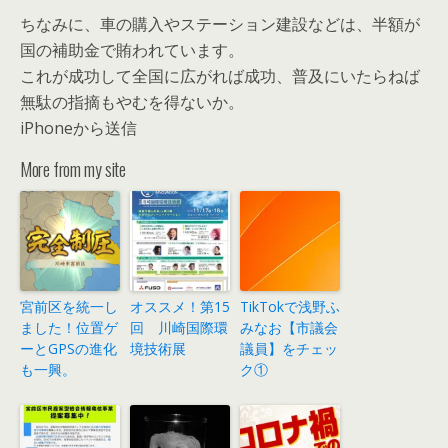
ちなみに、車の購入やステーション建設などは、半額が
国の補助金で賄われています。
これが成功して全国に広がれば成功、普及にいたらねば
無駄の指摘もやむを得ないか。
iPhoneから送信
More from my site
宮前区を統一し
オススメ！第15
TikTokで浅野ふ
ました！位置ゲ
回 川崎国際環
みなお【市議会
ーとGPSの進化
境技術展
議員】をチェッ
も一興。
ク①