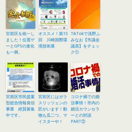
宮前区を統一し
オススメ！第15
TikTokで浅野ふ
ました！位置ゲ
回 川崎国際環
みなお【市議会
ーとGPSの進化
境技術展
議員】をチェッ
も一興。
ク①
宮前区市民提案
宮前区にはガラ
コロナ禍での婚
型総合情報発信
スリッツェンの
活事情！市内の
事業 絶賛募集
匠がいます！動
婚活カウンセラ
中です。
物も瓜二つ、マ
ーとの対談
イスターや！
PART②