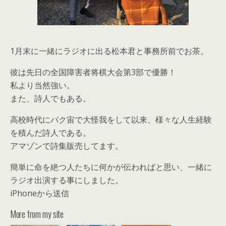
1月末に一緒にラジオに出る松本君と事務所前でお茶。
彼は先日の全国障害者将棋大会第3部で優勝！
私より当然強い。
また、詩人でもある。
高校時代にバク宙で大怪我をして以来、様々な人生経験
を積んだ詩人である。
アマゾンで詩集販売してます。
簡単に命を絶つ人たちに何かが伝わればと思い、一緒に
ラジオ出演する事にしました。
iPhoneから送信
More from my site